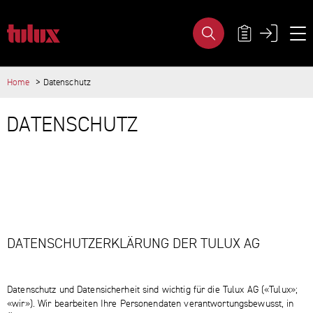
DATENSCHUTZ - TULUX AG
METANAVIGA
Home
Datenschutz
WICHTIGE SEITEN
Home
HAUPTINHALT
DATENSCHUTZ
Main Navigation
Inhalt
Kontakt
Sitemap
Metanavigation
DATENSCHUTZERKLÄRUNG DER TULUX AG
Datenschutz und Datensicherheit sind wichtig für die Tulux AG («Tulux»;
«wir»). Wir bearbeiten Ihre Personendaten verantwortungsbewusst, in