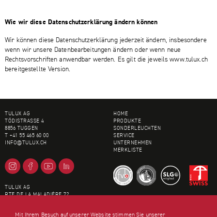
Wie wir diese Datenschutzerklärung ändern können
Wir können diese Datenschutzerklärung jederzeit ändern, insbesondere
wenn wir unsere Datenbearbeitungen ändern oder wenn neue
Rechtsvorschriften anwendbar werden. Es gilt die jeweils www.tulux.ch
bereitgestellte Version.
FOOTER
TULUX AG
HOME
TÖDISTRASSE 4
PRODUKTE
8856 TUGGEN
SONDERLEUCHTEN
T +41 55 465 60 00
SERVICE
INFO@
TULUX.CH
UNTERNEHMEN
MERKLISTE
TULUX AG
RTE DE LA MALADIÈRE 72
AGB
1022 CHAVANNES
IMPRESSUM
T +41 21 694 01 00
Mit Ihrem Besuch auf unserer Website stimmen Sie unserer
SITEMAP
LAUSANNE@
TULUX.CH