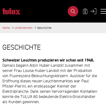
GESCHICHTE - TULUX AG
METANAVIG
Home
Unternehmen
Geschichte
WICHTIGE SEITEN
HAUPTINHALT
Home
Main Navigation
GESCHICHTE
Inhalt
Kontakt
Sitemap
Schweizer Leuchten produzieren wir schon seit 1948.
Metanavigation
Damals begann Albin Huber-Landolt zusammen mit
seiner Frau Louise Huber-Landolt mit der Produktion
von Fluoreszenz-Beleuchtungskörpern. Auslöser für die
Eröffnung dieses neuen Leuchtenmarktes war Paul
Pfister-Pierini, ein erstklassiger Kenner der
Elektrobranche. Dank seinen hervorragenden Kontakten
konnte die TULUX AG bedeutende Elektro-Grosshändler
als Kunden gewinnen.