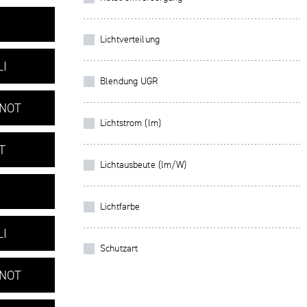
Lichtverteilung
LI
Blendung UGR
+NOT
Lichtstrom (lm)
T
Lichtausbeute (lm/W)
Lichtfarbe
LI
Schutzart
+NOT