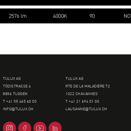
2576 lm
4000K
90
NO
TULUX AG
TULUX AG
TÖDISTRASSE 4
RTE DE LA MALADIÈRE 72
8856 TUGGEN
1022 CHAVANNES
T +41 55 465 60 00
T +41 21 694 01 00
INFO@
TULUX.CH
LAUSANNE@
TULUX.CH