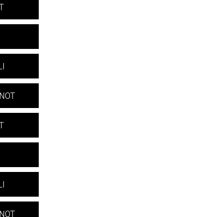
T
LI
+NOT
T
LI
+NOT