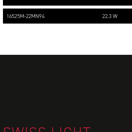
16525M-​22MN94
22.3 W
FOOTER