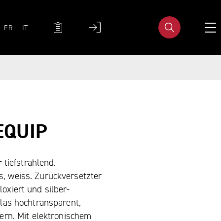
UAGE NAVIGATION
METANAVIGATIONN
FR
IT
 EQUIP
 tiefstrahlend.
, weiss. Zurück­versetzter
oxiert und silber­
glas hochtransparent,
dern. Mit elektronischem