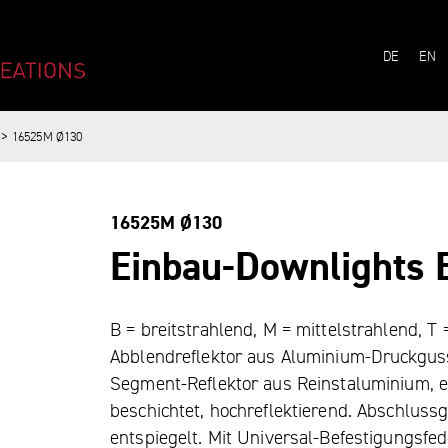
 - TULUX AG
LANG
DE
EN
16525M Ø130
16525M Ø130
Einbau-​Downlights
B = breitstrahlend, M = mittelstrahlend, T =
Abblendreflektor aus Aluminium-​Druckguss
Segment-​Reflektor aus Reinstaluminium, el
beschichtet, hochre­flektierend. Abschluss
entspiegelt. Mit Universal-​Befestigungsfe