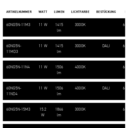
ARTIKELNUMMER
WATT
LUMEN
LICHTFARBE
BESTÜCKUNG
H
60NG5N-​11M3
11 W
1415
3000K
61
lm
60NG5N-​
11 W
1415
3000K
DALI
61
11MD3
lm
60NG5N-​11N4
11 W
1506
4000K
61
lm
60NG5N-​
11 W
1506
4000K
DALI
61
11ND4
lm
60NG5N-​15M3
15.2
1866
3000K
61
W
lm