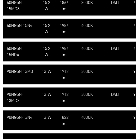
60NG5N-​
15.2
1866
3000K
DALI
61
15MD3
W
lm
60NG5N-​15N4
15.2
1986
4000K
61
W
lm
60NG5N-​
15.2
1986
4000K
DALI
61
15ND4
W
lm
90NG5N-​13M3
13 W
1712
3000K
90
lm
90NG5N-​
13 W
1712
3000K
DALI
90
13MD3
lm
90NG5N-​13N4
13 W
1822
4000K
90
lm