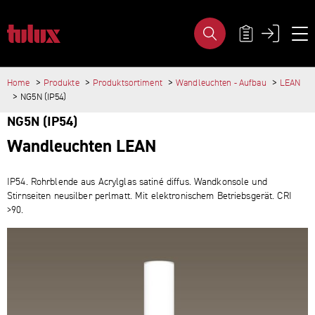
PRODUKTGRUPPE - TULUX AG
METANAVIGA
Home
Produkte
Produktsortiment
Wandleuchten - Aufbau
LEAN
WICHTIGE SEITEN
HAUPTINHALT
NG5N (IP54)
Home
NG5N (IP54)
Main Navigation
Inhalt
Wandleuchten LEAN
Kontakt
Sitemap
Metanavigation
IP54. Rohrblende aus Acrylglas satiné diffus. Wandkonsole und
Stirnseiten neusilber perlmatt. Mit elektronischem Betriebsgerät. CRI
>90.