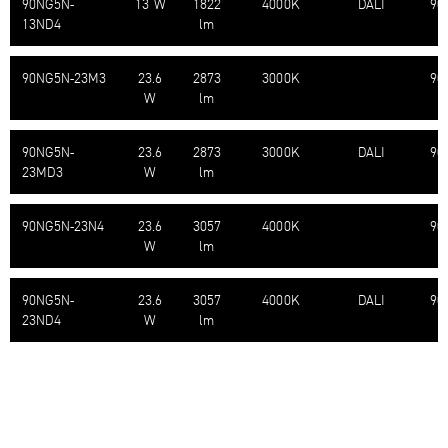
90NG5N-​
13 W
1822
4000K
DALI
90
13ND4
lm
90NG5N-​23M3
23.6
2873
3000K
90
W
lm
90NG5N-​
23.6
2873
3000K
DALI
90
23MD3
W
lm
90NG5N-​23N4
23.6
3057
4000K
90
W
lm
90NG5N-​
23.6
3057
4000K
DALI
90
23ND4
W
lm