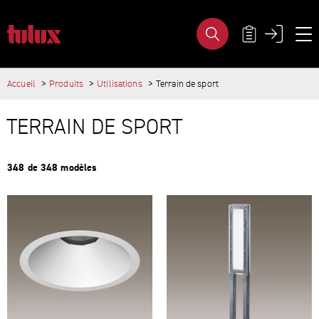
GROUPE DE PRODUITS- TULUX AG
MÉTA-NAVIG
Accueil
Produits
Utilisations
Terrain de sport
PAGES IMPORTANTES
Page d'accueil
CONTENU PRINCIPAL
TERRAIN DE SPORT
Main Navigation
Contenu
Contact
Plan du site
348 de 348 modèles
Méta-navigation