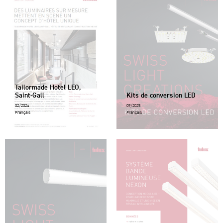
Tailormade Hotel LEO,
Saint-Gall
Kits de conversion LED
02/2024
09/2025
Français
Français