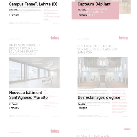
Campus TenneT, Lehrte (D)
Capteurs Dépliant
07/ 2024
02/2026
Français
Français
Nouveau bâtiment
Sant’Agnese, Muralto
Des éclairages d'église
01/2021
12/2021
Français
Français