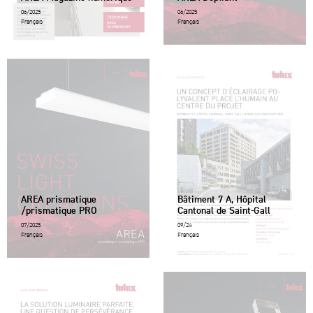
06/2025
06/2025
Français
Français
AREA prismatique
Bâtiment 7 A, Hôpital
/prismatique PRO
Cantonal de Saint-Gall
07/2025
09/24
Français
Français