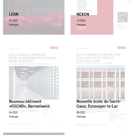
LEAN
NEXON
07/2020
12/2025
Français
Français
Nouveau bâtiment
Nouvelle école du Sacré-
«OSCAR», Barmelweid
Cœur, Estavayer-le-Lac
04/2020
08/2022
Français
Français