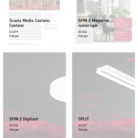
Scuola Media Caslano,
SPIN 2 Magazine
Caslano
numérique
04/2019
05/2026
Français
Français
SPIN 2 Dépliant
SPLIT
05/2026
06/2017
Français
Français