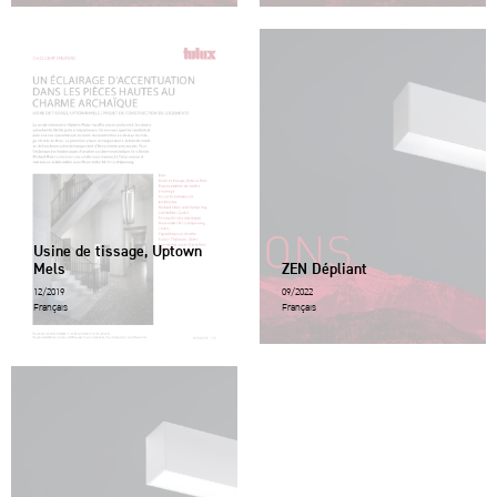
Usine de tissage, Uptown
Mels
ZEN Dépliant
12/2019
09/2022
Français
Français