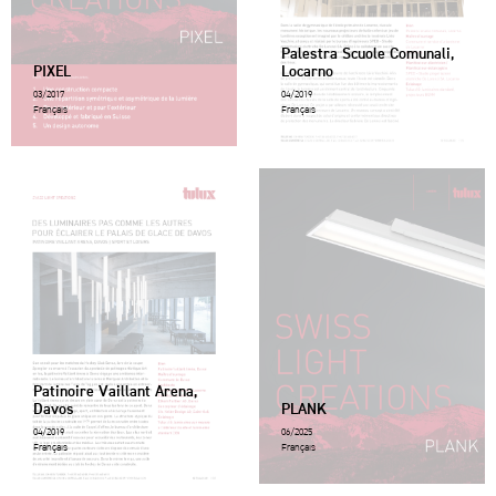
Palestra Scuole Comunali,
PIXEL
Locarno
03/2017
04/2019
Français
Français
Patinoire Vaillant Arena,
Davos
PLANK
04/2019
06/2025
Français
Français