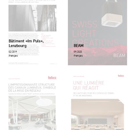
Bâtiment «Im Puls»,
Lenzbourg
BEAM
02/2019
09/2020
Français
Français