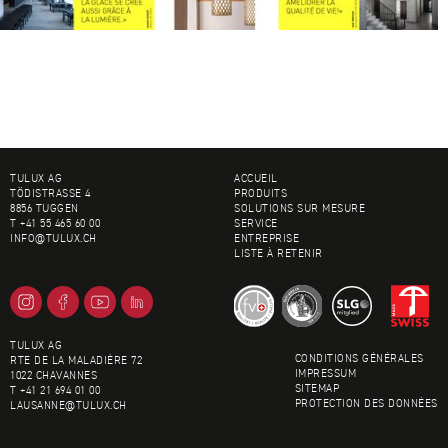
BAS DE PAGE
TULUX AG
ACCUEIL
TÖDISTRASSE 4
PRODUITS
8856 TUGGEN
SOLUTIONS SUR MESURE
T +41 55 465 60 00
SERVICE
INFO@
TULUX.CH
ENTREPRISE
LISTE À RETENIR
TULUX AG
CONDITIONS GÉNÉRALES
RTE DE LA MALADIÈRE 72
IMPRESSUM
1022 CHAVANNES
SITEMAP
T +41 21 694 01 00
PROTECTION DES DONNÉES
LAUSANNE@
TULUX.CH