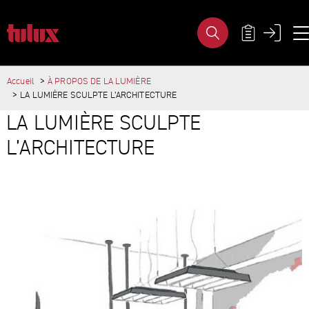
LA LUMIÈRE SCULPTE L’ARCHITEC
MÉTA-NAVI
Accueil
À PROPOS DE LA LUMIÈRE
PAGES IMPORTANTES
LA LUMIÈRE SCULPTE L’ARCHITECTURE
Page d'accueil
CONTENU PRINCIPAL
LA LUMIÈRE SCULPTE
Main Navigation
Contenu
L’ARCHITECTURE
Contact
Plan du site
Méta-navigation