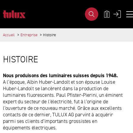
HISTOIRE- TULUX AG
MÉTA-NAVI
Accueil
Entreprise
Histoire
PAGES IMPORTANTES
CONTENU PRINCIPAL
Page d'accueil
Main Navigation
HISTOIRE
Contenu
Contact
Plan du site
Nous produisons des luminaires suisses depuis 1948.
Méta-navigation
A l’époque, Albin Huber-Landolt et son épouse Louise
Huber-Landolt se lancèrent dans la production de
luminaires fluorescents. Paul Pfister-Pierini, un éminent
expert du secteur de l’électricité, fut à l’origine de
l’ouverture de ce nouveau marché. Grâce aux excellents
contacts de ce dernier, TULUX AG parvint à acquérir
parmi ses clients d’importants grossistes en
équipements électriques.