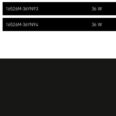
16526M-​36YN93
36 W
16526M-​36YN94
36 W
BAS DE PAGE