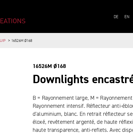
UITS- TULUX AG
LANG
DE
EN
UIP
16526M Ø168
PAL
16526M Ø168
Downlights encastr
B = Rayonnement large, M = Rayonnement
Rayonnement intensif. Réflecteur anti-​ébl
d'aluminium, blanc. En retrait réflecteur
éloxé, revêtement argenté, de haute réflex
haute transparence, anti-​reflets. Avec dispo