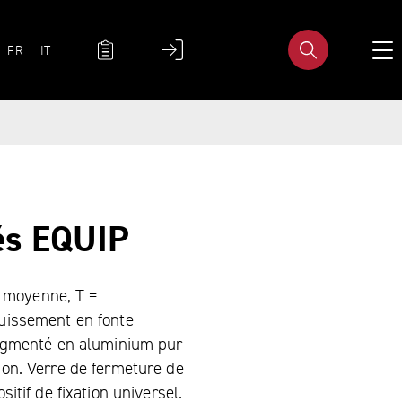
UAGE NAVIGATION
MÉTA-NAVIGATION
FR
IT
és EQUIP
 moyenne, T =
ouissement en fonte
 segmenté en aluminium pur
ion. Verre de fermeture de
sitif de fixation universel.