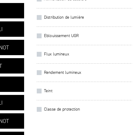
Distribution de lumière
I
Eblouissement UGR
+NOT
Flux lumineux
T
Rendement lumineux
Teint
I
Classe de protection
+NOT