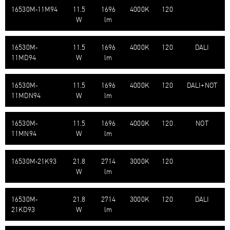
16530M-​11M94
11.5
1696
4000K
120
W
lm
16530M-​
11.5
1696
4000K
120
DALI
11MD94
W
lm
16530M-​
11.5
1696
4000K
120
DALI+NOT
11MDN94
W
lm
16530M-​
11.5
1696
4000K
120
NOT
11MN94
W
lm
16530M-​21K93
21.8
2714
3000K
120
W
lm
16530M-​
21.8
2714
3000K
120
DALI
21KD93
W
lm