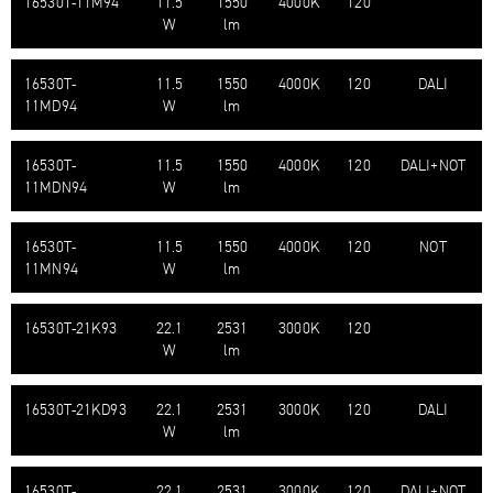
16530T-​11M94
11.5
1550
4000K
120
W
lm
16530T-​
11.5
1550
4000K
120
DALI
11MD94
W
lm
16530T-​
11.5
1550
4000K
120
DALI+NOT
11MDN94
W
lm
16530T-​
11.5
1550
4000K
120
NOT
11MN94
W
lm
16530T-​21K93
22.1
2531
3000K
120
W
lm
16530T-​21KD93
22.1
2531
3000K
120
DALI
W
lm
16530T-​
22.1
2531
3000K
120
DALI+NOT