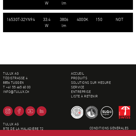
W
lm
16530T-​32YN94
33.4
3806
4000K
150
NOT
W
lm
BAS DE PAGE
TULUX AG
ACCUEIL
TÖDISTRASSE 4
PRODUITS
8856 TUGGEN
SOLUTIONS SUR MESURE
T +41 55 465 60 00
SERVICE
INFO@
TULUX.CH
ENTREPRISE
LISTE À RETENIR
TULUX AG
CONDITIONS GÉNÉRALES
RTE DE LA MALADIÈRE 72
IMPRESSUM
1022 CHAVANNES