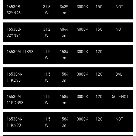
16530B-​
31.6
3635
3000K
150
NOT
32YN93
W
lm
16530B-​
31.2
4044
4000K
150
NOT
32YN94
W
lm
16530M-​11K93
11.5
1584
3000K
120
W
lm
16530M-​
11.5
1584
3000K
120
DALI
11KD93
W
lm
16530M-​
11.5
1584
3000K
120
DALI+NOT
11KDN93
W
lm
16530M-​
11.5
1584
3000K
120
NOT
11KN93
W
lm