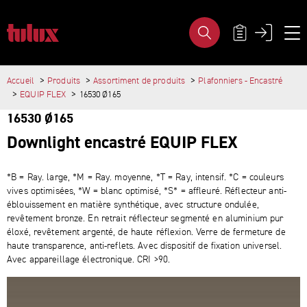
GROUPE DE PRODUITS- TULUX AG
MÉTA-NAVIG
Accueil
Produits
Assortiment de produits
Plafonniers - Encastré
PAGES IMPORTANTES
CONTENU PRINCIPAL
EQUIP FLEX
16530 Ø165
Page d'accueil
16530 Ø165
Main Navigation
Contenu
Downlight encastré EQUIP FLEX
Contact
Plan du site
Méta-navigation
*B = Ray. large, *M = Ray. moyenne, *T = Ray, intensif. *C = couleurs
vives optimisées, *W = blanc optimisé, *S* = affleuré. Réflecteur anti-​
éblouissement en matière synthétique, avec structure ondulée,
revêtement bronze. En retrait réflecteur segmenté en aluminium pur
éloxé, revêtement argenté, de haute réflexion. Verre de fermeture de
haute transparence, anti-​reflets. Avec dispositif de fixation universel.
Avec appareillage électronique. CRI >90.