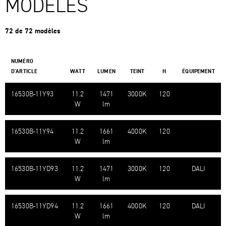
MODÈLES
72 de 72 modèles
NUMÉRO
D'ARTICLE
WATT
LUMEN
TEINT
H
ÉQUIPEMENT
16530B-​11Y93
11.2
1471
3000K
120
W
lm
16530B-​11Y94
11.2
1661
4000K
120
W
lm
16530B-​11YD93
11.2
1471
3000K
120
DALI
W
lm
16530B-​11YD94
11.2
1661
4000K
120
DALI
W
lm