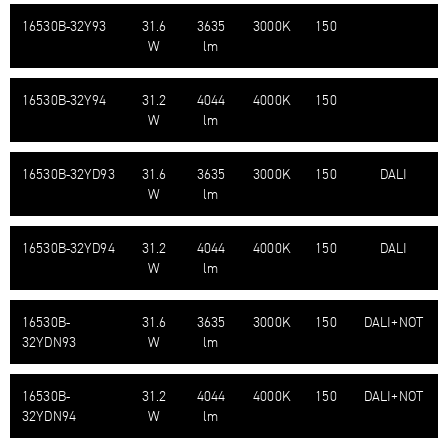
16530B-​32Y93
31.6
3635
3000K
150
W
lm
16530B-​32Y94
31.2
4044
4000K
150
W
lm
16530B-​32YD93
31.6
3635
3000K
150
DALI
W
lm
16530B-​32YD94
31.2
4044
4000K
150
DALI
W
lm
16530B-​
31.6
3635
3000K
150
DALI+NOT
32YDN93
W
lm
16530B-​
31.2
4044
4000K
150
DALI+NOT
32YDN94
W
lm