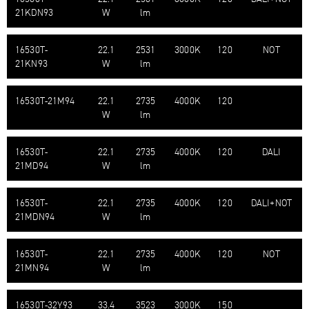
21KDN93
W
lm
16530T-​
22.1
2531
3000K
120
NOT
21KN93
W
lm
16530T-​21M94
22.1
2735
4000K
120
W
lm
16530T-​
22.1
2735
4000K
120
DALI
21MD94
W
lm
16530T-​
22.1
2735
4000K
120
DALI+NOT
21MDN94
W
lm
16530T-​
22.1
2735
4000K
120
NOT
21MN94
W
lm
16530T-​32Y93
33.4
3523
3000K
150