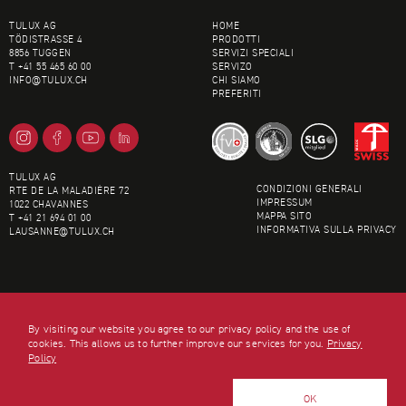
FOOTER
TULUX AG
HOME
TÖDISTRASSE 4
PRODOTTI
8856 TUGGEN
SERVIZI SPECIALI
T +41 55 465 60 00
SERVIZO
INFO@
TULUX.CH
CHI SIAMO
PREFERITI
TULUX AG
CONDIZIONI GENERALI
RTE DE LA MALADIÈRE 72
IMPRESSUM
1022 CHAVANNES
MAPPA SITO
T +41 21 694 01 00
INFORMATIVA SULLA PRIVACY
LAUSANNE@
TULUX.CH
SWISS LIGHT CREATIONS
By visiting our website you agree to our privacy policy and the use of
cookies. This allows us to further improve our services for you.
Privacy
Policy
OK