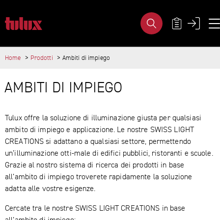
AMBITI DI IMPIEGO - TULUX AG
META NAVI
Home
Prodotti
Ambiti di impiego
IMPORTANT PAGES
Home
MAIN CONTENT
AMBITI DI IMPIEGO
Main Navigation
Content
Contact
Sitemap
Tulux offre la soluzione di illuminazione giusta per qualsiasi
Meta Navigation
ambito di impiego e applicazione. Le nostre SWISS LIGHT
CREATIONS si adattano a qualsiasi settore, permettendo
un’illuminazione otti-male di edifici pubblici, ristoranti e scuole.
Grazie al nostro sistema di ricerca dei prodotti in base
all’ambito di impiego troverete rapidamente la soluzione
adatta alle vostre esigenze.
Cercate tra le nostre SWISS LIGHT CREATIONS in base
all’ambito di impiego: