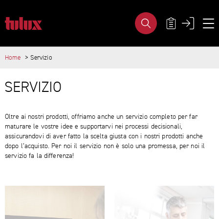
SERVIZIO - TULUX AG
META NAVIG
Home
Servizio
IMPORTANT PAGES
Home
MAIN CONTENT
SERVIZIO
Main Navigation
Content
Contact
Sitemap
Oltre ai nostri prodotti, offriamo anche un servizio completo per far
Meta Navigation
maturare le vostre idee e supportarvi nei processi decisionali,
assicurandovi di aver fatto la scelta giusta con i nostri prodotti anche
dopo l’acquisto. Per noi il servizio non è solo una promessa, per noi il
servizio fa la differenza!