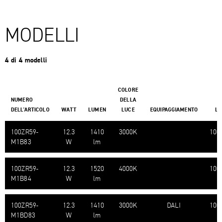
MODELLI
4 di 4 modelli
COLORE
NUMERO
DELLA
DELL'ARTICOLO
WATT
LUMEN
LUCE
EQUIPAGGIAMENTO
L
100ZR59-​
12.3
1410
3000K
100
M1B83
W
lm
100ZR59-​
12.3
1520
4000K
100
M1B84
W
lm
100ZR59-​
12.3
1410
3000K
DALI
100
M1BD83
W
lm