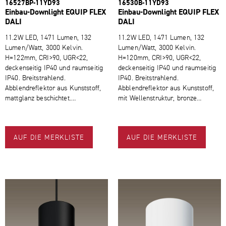
16527BP-​11YD93
16530B-​11YD93
Einbau-​Downlight EQUIP FLEX
Einbau-​Downlight EQUIP FLEX
DALI
DALI
11.2W LED, 1471 Lumen, 132
11.2W LED, 1471 Lumen, 132
Lumen/Watt, 3000 Kelvin.
Lumen/Watt, 3000 Kelvin.
H=122mm, CRI>90, UGR<22,
H=120mm, CRI>90, UGR<22,
deckenseitig IP40 und raumseitig
deckenseitig IP40 und raumseitig
IP40. Breitstrahlend.
IP40. Breitstrahlend.
Abblendreflektor aus Kunststoff,
Abblendreflektor aus Kunststoff,
mattglanz beschichtet.…
mit Wellenstruktur, bronze…