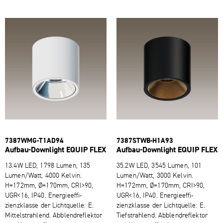
7387WMG-​T1AD94
7387STWB-​H1A93
Aufbau-​Downlight EQUIP FLEX
Aufbau-​Downlight EQUIP FLEX
13.4W LED, 1798 Lumen, 135
35.2W LED, 3545 Lumen, 101
Lumen/Watt, 4000 Kelvin.
Lumen/Watt, 3000 Kelvin.
H=172mm, Ø=170mm, CRI>90,
H=172mm, Ø=170mm, CRI>90,
UGR<16, IP40. Energie­ef­fi­
UGR<16, IP40. Energie­ef­fi­
zienzklasse der Lichtquelle: E.
zienzklasse der Lichtquelle: E.
Mittelstrahlend. Abblendreflektor
Tiefstrahlend. Abblendreflektor