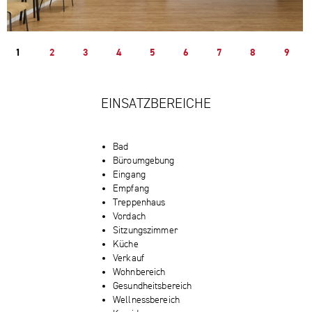
1
2
3
4
5
6
7
8
9
EINSATZBEREICHE
Bad
Büroumgebung
Eingang
Empfang
Treppenhaus
Vordach
Sitzungszimmer
Küche
Verkauf
Wohnbereich
Gesundheitsbereich
Wellnessbereich