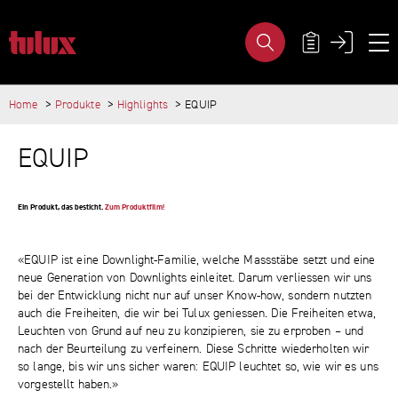
EQUIP - TULUX AG
METANAVIGA
Home
Produkte
Highlights
EQUIP
WICHTIGE SEITEN
HAUPTINHALT
Home
EQUIP
Main Navigation
Inhalt
Kontakt
Sitemap
Ein Produkt, das besticht.
Zum Produktfilm!
Metanavigation
«EQUIP ist eine Downlight-Familie, welche Massstäbe setzt und eine
neue Generation von Downlights einleitet. Darum verliessen wir uns
bei der Entwicklung nicht nur auf unser Know-how, sondern nutzten
auch die Freiheiten, die wir bei Tulux geniessen. Die Freiheiten etwa,
Leuchten von Grund auf neu zu konzipieren, sie zu erproben – und
nach der Beurteilung zu verfeinern. Diese Schritte wiederholten wir
so lange, bis wir uns sicher waren: EQUIP leuchtet so, wie wir es uns
vorgestellt haben.»