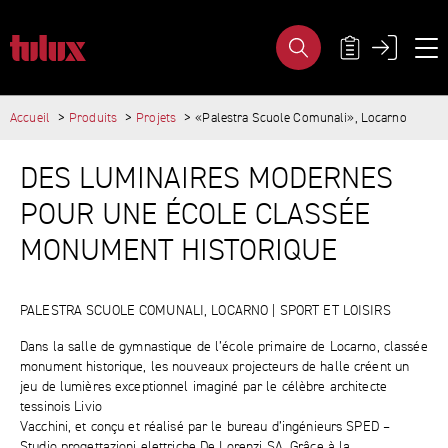
«PALESTRA SCUOLE COMUNALI», 
MÉTA-NAVIG
Accueil
Produits
Projets
«Palestra Scuole Comunali», Locarno
PAGES IMPORTANTES
CONTENU PRINCIPAL
Page d'accueil
DES LUMINAIRES MODERNES
Main Navigation
Contenu
POUR UNE ÉCOLE CLASSÉE
Contact
Plan du site
MONUMENT HISTORIQUE
Méta-navigation
PALESTRA SCUOLE COMUNALI, LOCARNO | SPORT ET LOISIRS
Dans la salle de gymnastique de l’école primaire de Locarno, classée
monument historique, les nouveaux projecteurs de halle créent un
jeu de lumières exceptionnel imaginé par le célèbre architecte
tessinois Livio
Vacchini, et conçu et réalisé par le bureau d’ingénieurs SPED –
Studio progettazioni elettriche De Lorenzi SA. Grâce à la