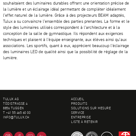
souhaitaient des luminaires durables offrant une orientation précise de
la lumière et un éclairage idéal permettant de compléter idéalement
l’effet naturel de la lumière. Grâce à des projecteurs BEAM adaptés,
Tulux a su convaincre l’ensemble des parties prenantes. La forme et le
style des luminaires utilisés correspondent à l’architecture et à la
conception de la salle de gymnastique. Ils répondent aux exigences
techniques et plaisent à l’équipe enseignante, aux élèves ainsi qu’aux
associations. Les sportifs, quant à eux, apprécient beaucoup l’éclairage
des luminaires LED de qualité ainsi que la possibilité de réglage de la
lumière.
BAS DE PAGE
TULUX AG
ACCUEIL
TÖDISTRASSE 4
PRODUITS
8856 TUGGEN
SOLUTIONS SUR MESURE
T +41 55 465 60 00
SERVICE
INFO@
TULUX.CH
ENTREPRISE
LISTE À RETENIR